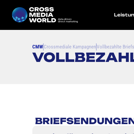
Leistu
CMW
Crossmediale Kampagnen
Vollbezahlte Brie
VOLLBEZAH
BRIEFSENDUNGEN -