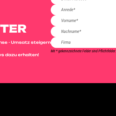
TER
nse - Umsatz steigern
Mit * gekennzeichnete Felder sind Pflichtfelder.
s dazu erhalten!