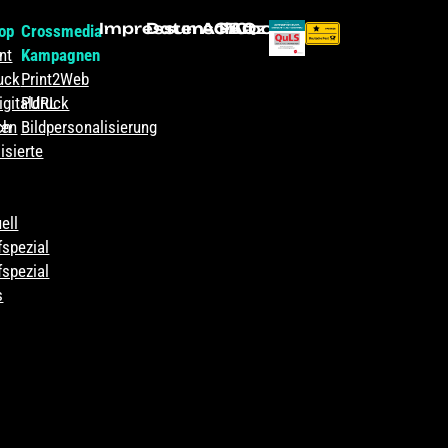
Impressum
Datenschutz
AGB
FAQ
Cookies
hop
Crossmedia
nt
Kampagnen
uck
Print2Web
igitaldruck
PURL
ch
ren
Bildpersonalisierung
isierte
ell
spezial
spezial
s