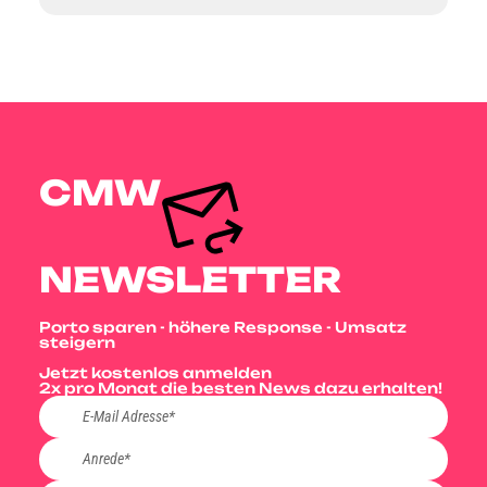
CMW
NEWSLETTER
Porto sparen - höhere Response - Umsatz
steigern
Jetzt kostenlos anmelden
2x pro Monat die besten News dazu erhalten!